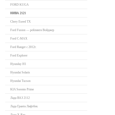
FORD KUGA
НИВА 2121
Chery Exeed TX
Ford Fusion — рейлинги Войджер
Ford C-MAX
Ford Ranger с 2012г.
Ford Explorer
Hyunday H1
Hyundai Solaris
Hyundai Tucson
KIA Sorento Prime
Лада ВАЗ 2112
Лада Гранта Лифтбек
Лада X-Ray