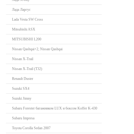
Лада Ларгус
Lada Vesta SW Cross
Mitsubishi ASX
MITSUBISHI L200
Nissan Qashqai+2, Nissan Qashqai
Nissan X-Trail
Nissan X-Trail (T32)
Renault Duster
Suzuki SX4
Suzuki Jimny
Subaru Forester багажником LUX и боксом Koffer K-430
Subaru Impresa
Toyota Corolla Sedan 2007