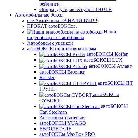
рейлинги
Опоры, Дуги, аксессуары THULE
Автомобильные боксы
все АвтоБоксы - В НАЛИЧИИ!!!
ПРОКАТ автоБОКСов.
Наши
видеообзоры на автобоксы
Автобоксы с уценкой
автоБОКСЫ по производителям
автоБОКСЫ Koffer
автоБОКСЫ LUX
автоБОКСЫ Атлант
автоБОКСЫ Broomer
Rollster
автоБОКСЫ ПТ
ГРУПП
автоБОКСы
CYBORT
автоБОКСЫ
Carl Steelman
Автобоксы тканевый
автоБОКСЫ YUAGO
ЕВРОДЕТАЛЬ
автоБОКСы MaxBox PRO