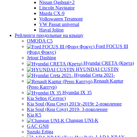
Nissan Qashqai+2
Lincoln Navigator
Mazda CX-9
Volkswagen Teramont
VW Passat universal
Haval Jolion
Рейлинги продольные на крышу
OMODA C5
Ford FOCUS III
(Форд Фокус)
Jetour Dashing
Hyundai CRETA (Крета)
HYUNDAI CUSTIN
Hyundai Creta 2021-
Renault Kaptur
(Рено Каптур)
Hyundai IX 35
Kia Seltos (Селтос)
Kia Soul (Киа Соул) 2013г-2019г 2-поколение
Kia Soul (Киа Соул) 2019- 3-поколение
Kia K5
Changan UNI-K
GAC GN8
Suzuki Ertiga