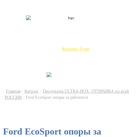
Введите Ваши данные, наш менеджер
ULTRA-BOX точка RU - наш канал
свяжется с Вами в ближайшее время
Город:
Саратов
Другой
Город:
Саратов
Другой
О компании
Каталог
Доставка по России
Сервис
Контакты
Статьи
Отзывы
Корзина:
0
тов
+7 (908) 5579400
+7 (8452) 609-400
+7 (960) 353-53-59
+7 (906) 318-41-25
Главная
Каталог
Продукция ULTRA-BOX. ОТПРАВКА по всей
/
/
РОССИИ
Ford EcoSport опоры за рейлинги
/
Ford EcoSport опоры за