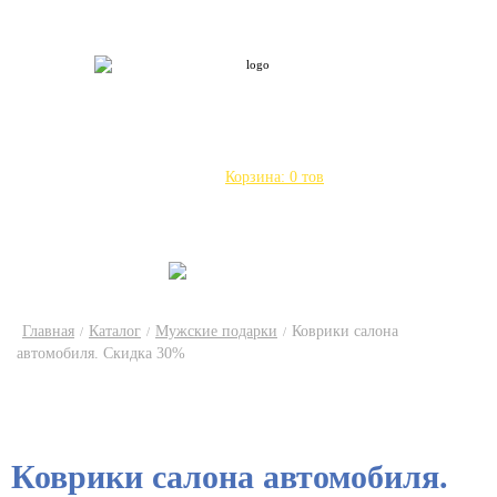
Введите Ваши данные, наш менеджер
ULTRA-BOX точка RU - наш канал
свяжется с Вами в ближайшее время
Город:
Саратов
Другой
Город:
Саратов
Другой
О компании
Каталог
Доставка по России
Сервис
Контакты
Статьи
Отзывы
Корзина:
0
тов
+7 (908) 5579400
+7 (8452) 609-400
+7 (960) 353-53-59
+7 (906) 318-41-25
Главная
Каталог
Мужские подарки
Коврики салона
/
/
/
автомобиля. Скидка 30%
Коврики салона автомобиля.