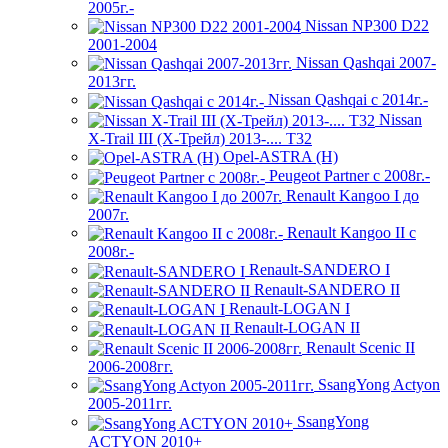
2005г.-
Nissan NP300 D22
2001-2004
Nissan Qashqai 2007-
2013гг.
Nissan Qashqai с 2014г.-
Nissan
X-Trail III (Х-Трейл) 2013-.... Т32
Opel-ASTRA (H)
Peugeot Partner с 2008г.-
Renault Kangoo I до
2007г.
Renault Kangoo II с
2008г.-
Renault-SANDERO I
Renault-SANDERO II
Renault-LOGAN I
Renault-LOGAN II
Renault Scenic II
2006-2008гг.
SsangYong Actyon
2005-2011гг.
SsangYong
ACTYON 2010+