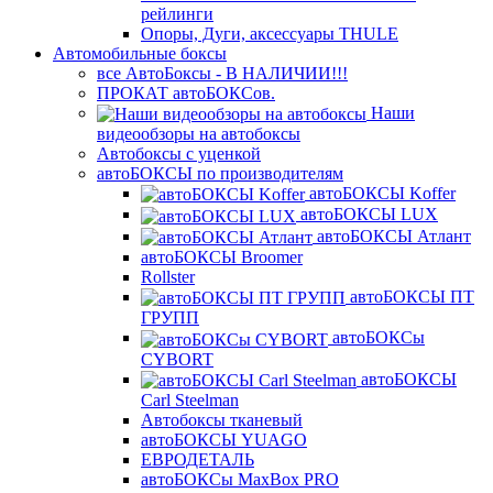
рейлинги
Опоры, Дуги, аксессуары THULE
Автомобильные боксы
все АвтоБоксы - В НАЛИЧИИ!!!
ПРОКАТ автоБОКСов.
Наши
видеообзоры на автобоксы
Автобоксы с уценкой
автоБОКСЫ по производителям
автоБОКСЫ Koffer
автоБОКСЫ LUX
автоБОКСЫ Атлант
автоБОКСЫ Broomer
Rollster
автоБОКСЫ ПТ
ГРУПП
автоБОКСы
CYBORT
автоБОКСЫ
Carl Steelman
Автобоксы тканевый
автоБОКСЫ YUAGO
ЕВРОДЕТАЛЬ
автоБОКСы MaxBox PRO