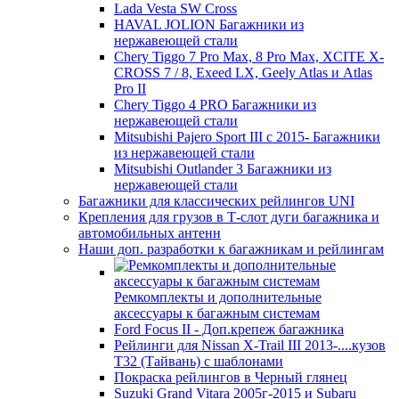
Lada Vesta SW Cross
HAVAL JOLION Багажники из
нержавеющей стали
Chery Tiggo 7 Pro Max, 8 Pro Max, XCITE X-
CROSS 7 / 8, Exeed LX, Geely Atlas и Atlas
Pro II
Chery Tiggo 4 PRO Багажники из
нержавеющей стали
Mitsubishi Pajero Sport III с 2015- Багажники
из нержавеющей стали
Mitsubishi Outlander 3 Багажники из
нержавеющей стали
Багажники для классических рейлингов UNI
Крепления для грузов в Т-слот дуги багажника и
автомобильных антенн
Наши доп. разработки к багажникам и рейлингам
Ремкомплекты и дополнительные
аксессуары к багажным системам
Ford Focus II - Доп.крепеж багажника
Рейлинги для Nissan X-Trail III 2013-....кузов
T32 (Тайвань) с шаблонами
Покраска рейлингов в Черный глянец
Suzuki Grand Vitara 2005г-2015 и Subaru