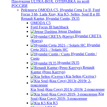
Продукция ULTRA-BOX. ОТПРАВКА по всей
РОССИИ
Рейлинги OMODA C5, Hyundai Creta I и II, Ford
Focus 3 hb, Lada Xray, Kia K5, Seltos, Soul II и III,
Renault Kaptur, Hyundai Custin, IX35
OMODA C5
Ford Focus III hatchback
Jetour Dashing
Hyundai CRETA
(Крета)
Hyundai
Creta 2021- / Solaris HC
Hyundai Custin /
Custo
Hyundai IX35
Renault
Kaptur (Рено Каптур)
Kia Seltos (Селтос)
Kia Soul (Киа Соул) 2013г-2019г 2-поколение
Kia
Soul (Киа Соул) 2019- 3-поколение
Kia K5