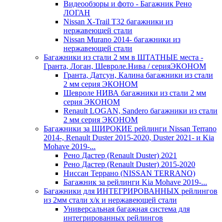
Видеообзоры и фото - Багажник Рено
ЛОГАН
Nissan X-Trail Т32 багажники из
нержавеющей стали
Nissan Murano 2014- багажники из
нержавеющей стали
Багажники из стали 2 мм в ШТАТНЫЕ места -
Гранта, Логан, Шевроле.Нива / серияЭКОНОМ
Гранта, Датсун, Калина багажники из стали
2 мм серия ЭКОНОМ
Шевроле НИВА багажники из стали 2 мм
серия ЭКОНОМ
Renault LOGAN, Sandero багажники из стали
2 мм серия ЭКОНОМ
Багажники за ШИРОКИЕ рейлинги Nissan Terrano
2014-, Renault Duster 2015-2020, Duster 2021- и Kia
Mohave 2019-...
Рено Дастер (Renault Duster) 2021
Рено Дастер (Renault Duster) 2015-2020
Ниссан Террано (NISSAN TERRANO)
Багажник за рейлинги Kia Mohave 2019-...
Багажники для ИНТЕГРИРОВАННЫХ рейлингов
из 2мм стали х/к и нержавеющей стали
Универсальная багажная система для
интегрированных рейлингов