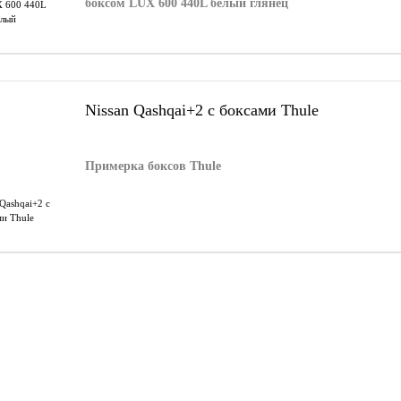
боксом LUX 600 440L белый глянец
Nissan Qashqai+2 c боксами Thule
Примерка боксов Thule