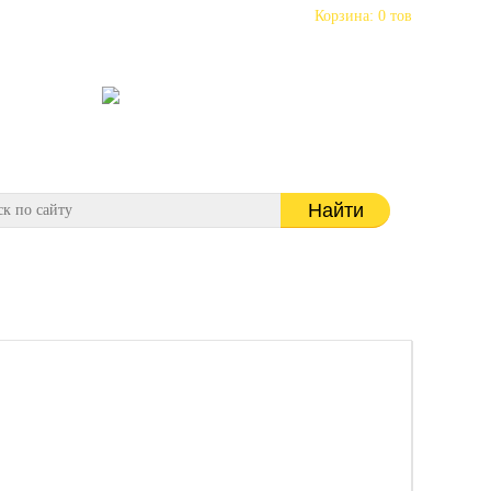
Корзина:
0
тов
для звонков по Саратову
609400
+7 (8452)
Наш канал
для звонков по России
Отзывы
+7 (908) 5579400
наша почта
box-ultra@mail.ru