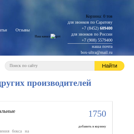
Корзина:
0
тов
для звонков по Саратову
+7 (8452)
609400
атьи
Отзывы
для звонков по России
Наш канал
+7 (908) 5579400
наша почта
box-ultra@mail.ru
угих производителей
альные
1750
добавить в корзину
ления бокса на