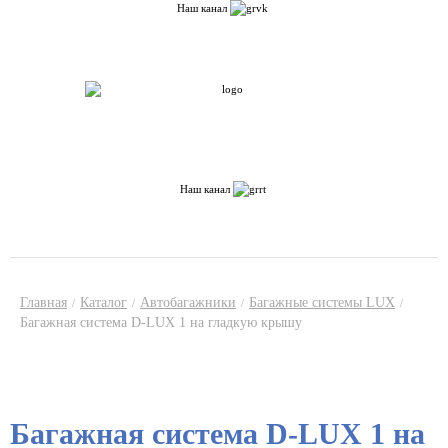
Введите Ваши данные, наш менеджер
Наш канал
свяжется с Вами в ближайшее время
ULTRA-BOX точка RU - наш канал
Город:
Саратов
Другой
Город:
Саратов
Другой
О компании
Каталог
Доставка по России
Сервис
Контакты
Статьи
Отзывы
Наш канал
Корзина:
0
тов
+7 (908) 5579400
+7 (8452) 609-400
Главная
Каталог
Автобагажники
Багажные системы LUX
/
/
/
/
Багажная система D-LUX 1 на гладкую крышу
Багажная система D-LUX 1 на