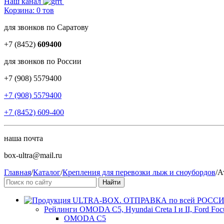
Наш канал
Корзина:
0
тов
для звонков по Саратову
+7 (8452)
609400
для звонков по России
+7 (908) 5579400
+7 (908) 5579400
+7 (8452) 609-400
наша почта
box-ultra@mail.ru
Главная
/
Каталог
/
Крепления для перевозки лыж и сноубордов
/
А
Рейлинги OMODA C5, Hyundai Creta I и II, Ford Focus 3
OMODA C5