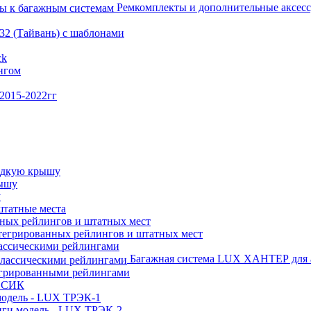
Ремкомплекты и дополнительные аксесс
 T32 (Тайвань) с шаблонами
ck
ингом
 2015-2022гг
адкую крышу
рышу
у
татные места
ных рейлингов и штатных мест
тегрированных рейлингов и штатных мест
ассическими рейлингами
Багажная система LUX ХАНТЕР для а
егрированными рейлингами
АССИК
 модель - LUX ТРЭК-1
нги модель - LUX ТРЭК-2