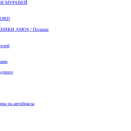
И МУРАВЕЙ
NORD
НИКИ AMOS / Польша
елей
тами
одлицо
ры на автобоксы