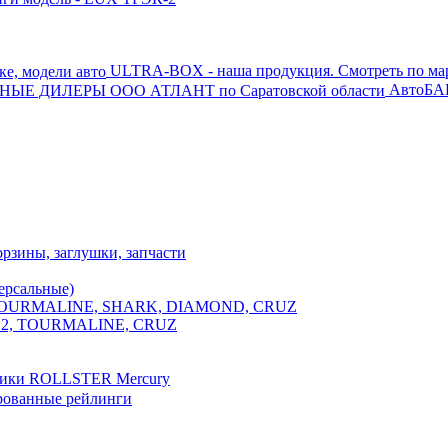
ULTRA-BOX - наша продукция. Смотреть по мар
АвтоБА
рзины, заглушки, запчасти
ерсальные)
1, TOURMALINE, SHARK, DIAMOND, CRUZ
IR 2, TOURMALINE, CRUZ
ики ROLLSTER Mercury
рованные рейлинги