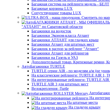
Багажная система на рейлинги модель - БЕЛТ
Багажные корзины LUX
Сопутствующие товары LUX
"АТЛАНТ" по Саратовской области
Багажники на водосток
Багажники Эконом-класса Атлант
Багажники АТЛАНТ для гладких крыш
Багажники Атлант для штатных мест
Багажник в распор за рейлинг "Атлант"
Багажники Атлант для рейлингов
Багажники на Газель и УАЗ
Дополнительный товар. Крепежные ремни, Ко
АвтоБагажники TURTLE
TURTLE серии AIR - по моделям а/м (не унив
На классические рейлинги: TURTLE AIR 
На интегрированные рейлинги: TURTLE A
TURTLE AIR 3 для штатных мест
Велокрепления -Turtle
Автобагажн
На интегри
На штатные места
На гладкую крышу