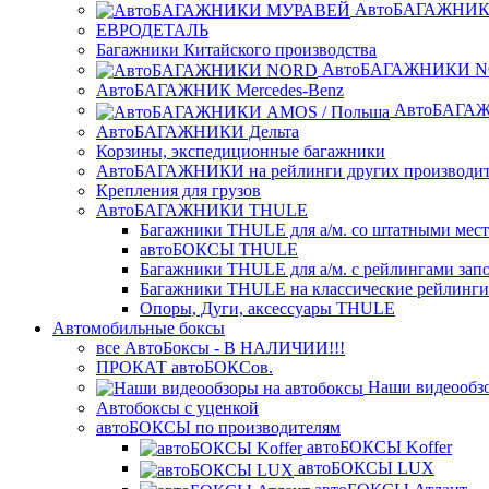
АвтоБАГАЖНИК
ЕВРОДЕТАЛЬ
Багажники Китайского производства
АвтоБАГАЖНИКИ 
АвтоБАГАЖНИК Mercedes-Benz
АвтоБАГАЖ
АвтоБАГАЖНИКИ Дельта
Корзины, экспедиционные багажники
АвтоБАГАЖНИКИ на рейлинги других производит
Крепления для грузов
АвтоБАГАЖНИКИ THULE
Багажники THULE для а/м. со штатными мес
автоБОКСЫ THULE
Багажники THULE для а/м. с рейлингами зап
Багажники THULE на классические рейлинги
Опоры, Дуги, аксессуары THULE
Автомобильные боксы
все АвтоБоксы - В НАЛИЧИИ!!!
ПРОКАТ автоБОКСов.
Наши видеообзо
Автобоксы с уценкой
автоБОКСЫ по производителям
автоБОКСЫ Koffer
автоБОКСЫ LUX