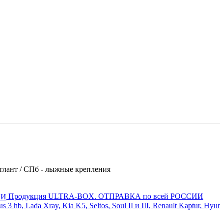
тлант / СПб - лыжные крепления
Продукция ULTRA-BOX. ОТПРАВКА по всей РОССИИ
 hb, Lada Xray, Kia K5, Seltos, Soul II и III, Renault Kaptur, Hyu