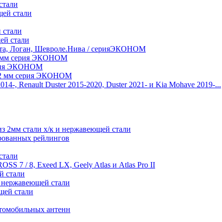
стали
щей стали
 стали
ей стали
нта, Логан, Шевроле.Нива / серияЭКОНОМ
 2 мм серия ЭКОНОМ
ерия ЭКОНОМ
и 2 мм серия ЭКОНОМ
, Renault Duster 2015-2020, Duster 2021- и Kia Mohave 2019-...
2мм стали х/к и нержавеющей стали
ированных рейлингов
стали
S 7 / 8, Exeed LX, Geely Atlas и Atlas Pro II
й стали
 из нержавеющей стали
ющей стали
втомобильных антенн