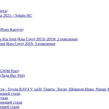
ета)
a 2021- / Solaris HC
 (Рено Каптур)
Kia Soul (Киа Соул) 2013г-2019г 2-поколение
oul (Киа Соул) 2019- 3-поколение
 (GWM Poer)
ада Икс Рей)
 Toyota RAV4 V xa50, Гранта, Логан, Шевроле.Нива, Nissan X-
еющей стали
стали
веющей стали
еющей стали