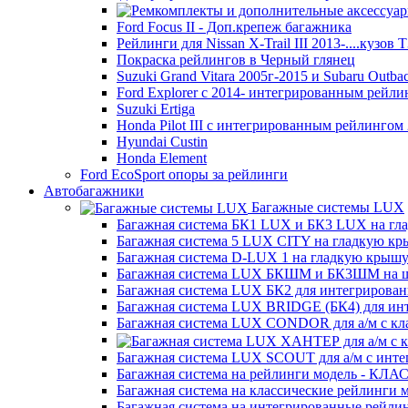
Ford Focus II - Доп.крепеж багажника
Рейлинги для Nissan X-Trail III 2013-....кузов
Покраска рейлингов в Черный глянец
Suzuki Grand Vitara 2005г-2015 и Subaru Outba
Ford Explorer c 2014- интегрированным рейл
Suzuki Ertiga
Honda Pilot III с интегрированным рейлингом
Hyundai Custin
Honda Element
Ford EcoSport опоры за рейлинги
Автобагажники
Багажные системы LUX
Багажная система БК1 LUX и БК3 LUX на гл
Багажная система 5 LUX CITY на гладкую к
Багажная система D-LUX 1 на гладкую крыш
Багажная система LUX БКШМ и БК3ШМ на ш
Багажная система LUX БК2 для интегрирован
Багажная система LUX BRIDGE (БК4) для ин
Багажная система LUX CONDOR для а/м с кл
Багажная система LUX SCOUT для а/м с инт
Багажная система на рейлинги модель - КЛ
Багажная система на классические рейлинги
Багажная система на интегрированные рейли