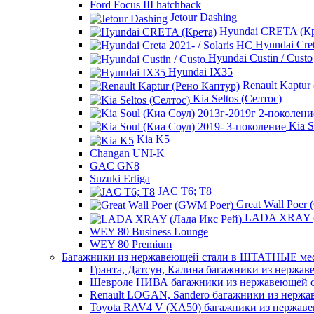
Ford Focus III hatchback
Jetour Dashing
Hyundai CRETA (Кр
Hyundai Cret
Hyundai Custin / Custo
Hyundai IX35
Renault Kaptur
Kia Seltos (Селтос)
Kia S
Kia K5
Changan UNI-K
GAC GN8
Suzuki Ertiga
JAC T6; T8
Great Wall Poer
LADA XRAY (Л
WEY 80 Business Lounge
WEY 80 Premium
Багажники из нержавеющей стали в ШТАТНЫЕ места -
Гранта, Датсун, Калина багажники из нержав
Шевроле НИВА багажники из нержавеющей 
Renault LOGAN, Sandero багажники из нержа
Toyota RAV4 V (XA50) багажники из нержав