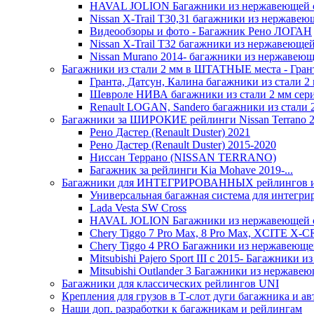
HAVAL JOLION Багажники из нержавеющей 
Nissan X-Trail Т30,31 багажники из нержавею
Видеообзоры и фото - Багажник Рено ЛОГАН
Nissan X-Trail Т32 багажники из нержавеющей
Nissan Murano 2014- багажники из нержавеющ
Багажники из стали 2 мм в ШТАТНЫЕ места - Гра
Гранта, Датсун, Калина багажники из стали
Шевроле НИВА багажники из стали 2 мм с
Renault LOGAN, Sandero багажники из стал
Багажники за ШИРОКИЕ рейлинги Nissan Terrano 2014-
Рено Дастер (Renault Duster) 2021
Рено Дастер (Renault Duster) 2015-2020
Ниссан Террано (NISSAN TERRANO)
Багажник за рейлинги Kia Mohave 2019-...
Багажники для ИНТЕГРИРОВАННЫХ рейлингов из 
Универсальная багажная система для интегр
Lada Vesta SW Cross
HAVAL JOLION Багажники из нержавеющей 
Chery Tiggo 7 Pro Max, 8 Pro Max, XCITE X-CROS
Chery Tiggo 4 PRO Багажники из нержавеюще
Mitsubishi Pajero Sport III с 2015- Багажники
Mitsubishi Outlander 3 Багажники из нержаве
Багажники для классических рейлингов UNI
Крепления для грузов в Т-слот дуги багажника и а
Наши доп. разработки к багажникам и рейлингам