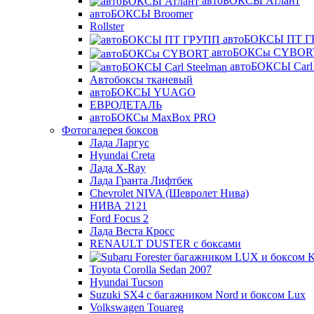
автоБОКСЫ Атлант
автоБОКСЫ Broomer
Rollster
автоБОКСЫ ПТ 
автоБОКСы CYBOR
автоБОКСЫ Carl 
Автобоксы тканевый
автоБОКСЫ YUAGO
ЕВРОДЕТАЛЬ
автоБОКСы MaxBox PRO
Фотогалерея боксов
Лада Ларгус
Hyundai Creta
Лада X-Ray
Лада Гранта Лифтбек
Chevrolet NIVA (Шевролет Нива)
НИВА 2121
Ford Focus 2
Лада Веста Кросс
RENAULT DUSTER с боксами
Toyota Corolla Sedan 2007
Hyundai Tucson
Suzuki SX4 с багажником Nord и боксом Lux
Volkswagen Touareg