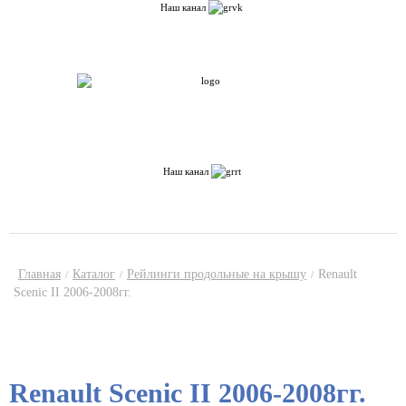
Введите Ваши данные, наш менеджер
Наш канал
свяжется с Вами в ближайшее время
ULTRA-BOX точка RU - наш канал
Город:
Саратов
Другой
Город:
Саратов
Другой
О компании
Каталог
Доставка по России
Сервис
Контакты
Статьи
Отзывы
Наш канал
Корзина:
0
тов
+7 (908) 5579400
+7 (8452) 609-400
Главная
Каталог
Рейлинги продольные на крышу
Renault
/
/
/
Scenic II 2006-2008гг.
Renault Scenic II 2006-2008гг.