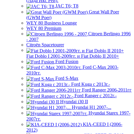
(Лада Икс Рей).
JAC T6; T8
Great Wall Poer
(GWM Poer)
WEY 80 Business Lounge
WEY 80 Premium
Citroen Berlingo 1996
- 2007
Citroën Spacetourer
Fiat Doblo I 2001-2009гг. и Fiat Doblo II 2010+
Ford Fusion
Ford C-Max 2003-
2010гг.
Ford S-Max
Ford Kuga с 2013г.-
Ford Ranger 2006-2011гг
Ford Ranger с 2012г.-
Hyundai i30 II
Hyundai H1 2007-...
Hyundai Starex 1997-
2007гг.
KIA-CEED I (2006-
2012)