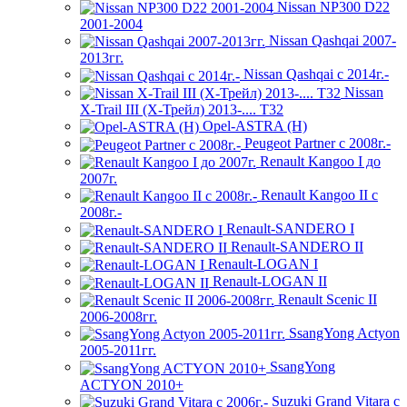
Nissan NP300 D22
2001-2004
Nissan Qashqai 2007-
2013гг.
Nissan Qashqai с 2014г.-
Nissan
X-Trail III (Х-Трейл) 2013-.... Т32
Opel-ASTRA (H)
Peugeot Partner с 2008г.-
Renault Kangoo I до
2007г.
Renault Kangoo II с
2008г.-
Renault-SANDERO I
Renault-SANDERO II
Renault-LOGAN I
Renault-LOGAN II
Renault Scenic II
2006-2008гг.
SsangYong Actyon
2005-2011гг.
SsangYong
ACTYON 2010+
Suzuki Grand Vitara с