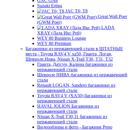
GAC GN8
Suzuki Ertiga
JAC T6; T8
Great Wall Poer
(GWM Poer)
LADA
XRAY (Лада Икс Рей)
WEY 80 Business Lounge
WEY 80 Premium
Багажники из нержавеющей стали в ШТАТНЫЕ
места - Toyota RAV4 V xa50, Гранта, Логан,
Шевроле.Нива, Nissan X-Trail Т30, Т31, Т32
Гранта, Датсун, Калина багажники из
нержавеющей стали
Шевроле НИВА багажники из нержавеющей
стали
Renault LOGAN, Sandero багажники из
нержавеющей стали
Toyota RAV4 V (XA50) багажники из
нержавеющей стали
HAVAL JOLION Багажники из
нержавеющей стали
Nissan X-Trail Т30,31 багажники из
нержавеющей стали
Видеообзоры и фото - Багажник Рено