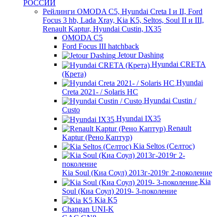
РОССИИ
Рейлинги OMODA C5, Hyundai Creta I и II, Ford
Focus 3 hb, Lada Xray, Kia K5, Seltos, Soul II и III,
Renault Kaptur, Hyundai Custin, IX35
OMODA C5
Ford Focus III hatchback
Jetour Dashing
Hyundai CRETA
(Крета)
Hyundai
Creta 2021- / Solaris HC
Hyundai Custin /
Custo
Hyundai IX35
Renault
Kaptur (Рено Каптур)
Kia Seltos (Селтос)
Kia Soul (Киа Соул) 2013г-2019г 2-поколение
Kia
Soul (Киа Соул) 2019- 3-поколение
Kia K5
Changan UNI-K