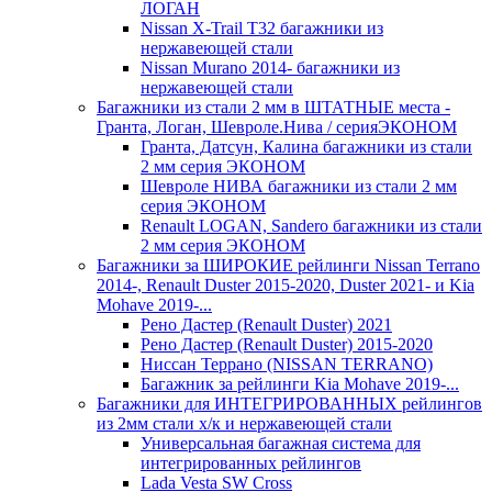
ЛОГАН
Nissan X-Trail Т32 багажники из
нержавеющей стали
Nissan Murano 2014- багажники из
нержавеющей стали
Багажники из стали 2 мм в ШТАТНЫЕ места -
Гранта, Логан, Шевроле.Нива / серияЭКОНОМ
Гранта, Датсун, Калина багажники из стали
2 мм серия ЭКОНОМ
Шевроле НИВА багажники из стали 2 мм
серия ЭКОНОМ
Renault LOGAN, Sandero багажники из стали
2 мм серия ЭКОНОМ
Багажники за ШИРОКИЕ рейлинги Nissan Terrano
2014-, Renault Duster 2015-2020, Duster 2021- и Kia
Mohave 2019-...
Рено Дастер (Renault Duster) 2021
Рено Дастер (Renault Duster) 2015-2020
Ниссан Террано (NISSAN TERRANO)
Багажник за рейлинги Kia Mohave 2019-...
Багажники для ИНТЕГРИРОВАННЫХ рейлингов
из 2мм стали х/к и нержавеющей стали
Универсальная багажная система для
интегрированных рейлингов
Lada Vesta SW Cross