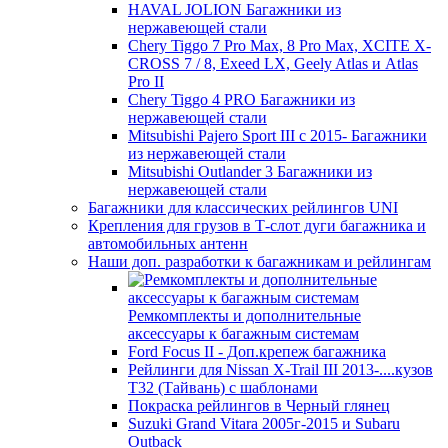
HAVAL JOLION Багажники из
нержавеющей стали
Chery Tiggo 7 Pro Max, 8 Pro Max, XCITE X-
CROSS 7 / 8, Exeed LX, Geely Atlas и Atlas
Pro II
Chery Tiggo 4 PRO Багажники из
нержавеющей стали
Mitsubishi Pajero Sport III с 2015- Багажники
из нержавеющей стали
Mitsubishi Outlander 3 Багажники из
нержавеющей стали
Багажники для классических рейлингов UNI
Крепления для грузов в Т-слот дуги багажника и
автомобильных антенн
Наши доп. разработки к багажникам и рейлингам
Ремкомплекты и дополнительные
аксессуары к багажным системам
Ford Focus II - Доп.крепеж багажника
Рейлинги для Nissan X-Trail III 2013-....кузов
T32 (Тайвань) с шаблонами
Покраска рейлингов в Черный глянец
Suzuki Grand Vitara 2005г-2015 и Subaru
Outback