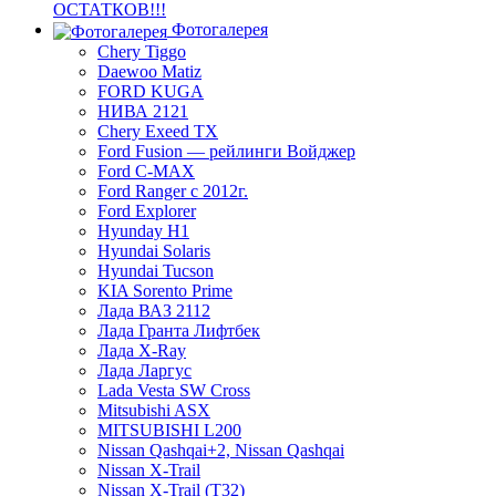
ОСТАТКОВ!!!
Фотогалерея
Chery Tiggo
Daewoo Matiz
FORD KUGA
НИВА 2121
Chery Exeed TX
Ford Fusion — рейлинги Войджер
Ford C-MAX
Ford Ranger с 2012г.
Ford Explorer
Hyunday H1
Hyundai Solaris
Hyundai Tucson
KIA Sorento Prime
Лада ВАЗ 2112
Лада Гранта Лифтбек
Лада X-Ray
Лада Ларгус
Lada Vesta SW Cross
Mitsubishi ASX
MITSUBISHI L200
Nissan Qashqai+2, Nissan Qashqai
Nissan X-Trail
Nissan X-Trail (T32)