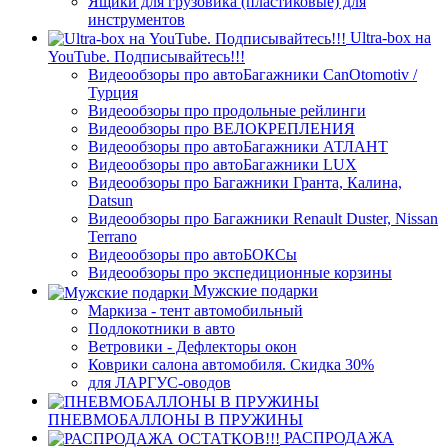
Ящики для грузовика (пластиковые) для
инструментов
Ultra-box на
YouTube. Подписывайтесь!!!
Видеообзоры про автоБагажники CanOtomotiv /
Турция
Видеообзоры про продольные рейлинги
Видеообзоры про ВЕЛОКРЕПЛЕНИЯ
Видеообзоры про автоБагажники АТЛАНТ
Видеообзоры про автоБагажники LUX
Видеообзоры про Багажники Гранта, Калина,
Datsun
Видеообзоры про Багажники Renault Duster, Nissan
Terrano
Видеообзоры про автоБОКСы
Видеообзоры про экспедиционные корзины
Мужские подарки
Маркиза - тент автомобильный
Подлокотники в авто
Ветровики - Дефлекторы окон
Коврики салона автомобиля. Скидка 30%
для ЛАРГУС-оводов
ПНЕВМОБАЛЛОНЫ В ПРУЖИНЫ
РАСПРОДАЖА