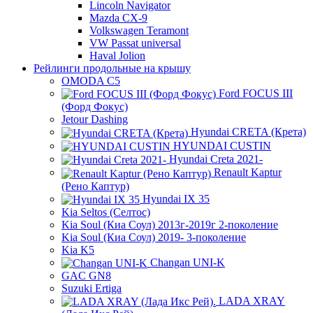
Lincoln Navigator
Mazda CX-9
Volkswagen Teramont
VW Passat universal
Haval Jolion
Рейлинги продольные на крышу
OMODA C5
Ford FOCUS III
(Форд Фокус)
Jetour Dashing
Hyundai CRETA (Крета)
HYUNDAI CUSTIN
Hyundai Creta 2021-
Renault Kaptur
(Рено Каптур)
Hyundai IX 35
Kia Seltos (Селтос)
Kia Soul (Киа Соул) 2013г-2019г 2-поколение
Kia Soul (Киа Соул) 2019- 3-поколение
Kia K5
Changan UNI-K
GAC GN8
Suzuki Ertiga
LADA XRAY